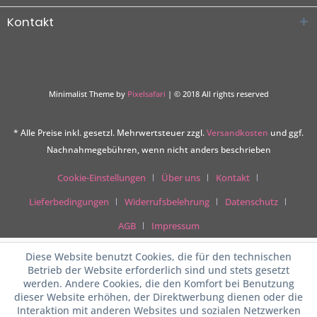
Kontakt
Minimalist Theme by
Pixelsafari
| © 2018 All rights reserved
* Alle Preise inkl. gesetzl. Mehrwertsteuer zzgl.
Versandkosten
und ggf.
Nachnahmegebühren, wenn nicht anders beschrieben
Cookie-Einstellungen
Über uns
Kontakt
Lieferbedingungen
Widerrufsbelehrung
Datenschutz
AGB
Impressum
Diese Website benutzt Cookies, die für den technischen
Betrieb der Website erforderlich sind und stets gesetzt
werden. Andere Cookies, die den Komfort bei Benutzung
dieser Website erhöhen, der Direktwerbung dienen oder die
Interaktion mit anderen Websites und sozialen Netzwerken