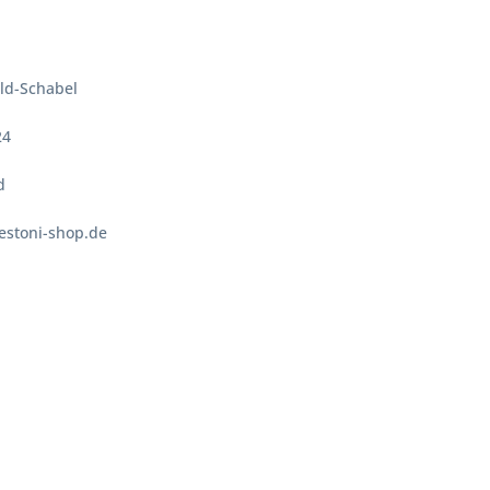
ld-Schabel
24
d
testoni-shop.de